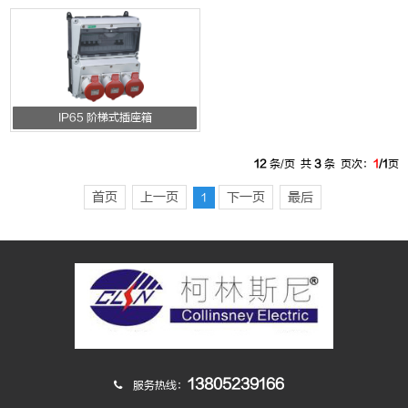
IP65 阶梯式插座箱
12
条/页 共
3
条 页次：
1
/1
页
首页
上一页
下一页
最后
1
13805239166
服务热线：